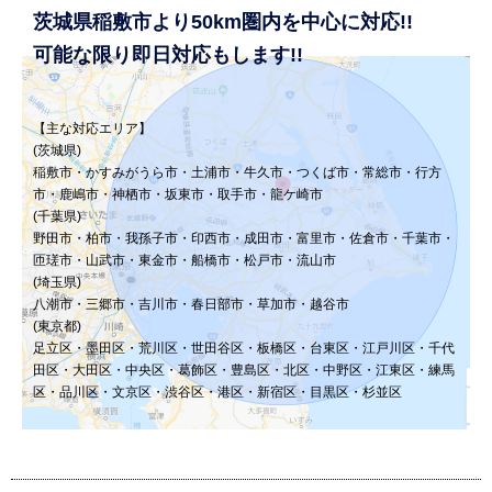
茨城県稲敷市より50km圏内を中心に対応!!
可能な限り即日対応もします!!
【主な対応エリア】
(茨城県)
稲敷市・かすみがうら市・土浦市・牛久市・つくば市・常総市・行方
市・鹿嶋市・神栖市・坂東市・取手市・龍ケ崎市
(千葉県)
野田市・柏市・我孫子市・印西市・成田市・富里市・佐倉市・千葉市・
匝瑳市・山武市・東金市・船橋市・松戸市・流山市
(埼玉県)
八潮市・三郷市・吉川市・春日部市・草加市・越谷市
(東京都)
足立区・墨田区・荒川区・世田谷区・板橋区・台東区・江戸川区・千代
田区・大田区・中央区・葛飾区・豊島区・北区・中野区・江東区・練馬
区・品川区・文京区・渋谷区・港区・新宿区・目黒区・杉並区​