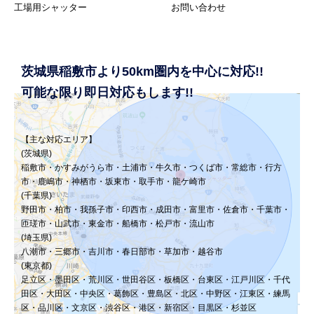
工場用シャッター
お問い合わせ
茨城県稲敷市より50km圏内を中心に対応!!
可能な限り即日対応もします!!
【主な対応エリア】
(茨城県)
稲敷市・かすみがうら市・土浦市・牛久市・つくば市・常総市・行方
市・鹿嶋市・神栖市・坂東市・取手市・龍ケ崎市
(千葉県)
野田市・柏市・我孫子市・印西市・成田市・富里市・佐倉市・千葉市・
匝瑳市・山武市・東金市・船橋市・松戸市・流山市
(埼玉県)
八潮市・三郷市・吉川市・春日部市・草加市・越谷市
(東京都)
足立区・墨田区・荒川区・世田谷区・板橋区・台東区・江戸川区・千代
田区・大田区・中央区・葛飾区・豊島区・北区・中野区・江東区・練馬
区・品川区・文京区・渋谷区・港区・新宿区・目黒区・杉並区​