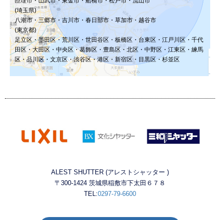
匝瑳市・山武市・東金市・船橋市・松戸市・流山市
(埼玉県)
八潮市・三郷市・吉川市・春日部市・草加市・越谷市
(東京都)
足立区・墨田区・荒川区・世田谷区・板橋区・台東区・江戸川区・千代
田区・大田区・中央区・葛飾区・豊島区・北区・中野区・江東区・練馬
区・品川区・文京区・渋谷区・港区・新宿区・目黒区・杉並区​
ALEST SHUTTER (アレストシャッター )
〒300-1424 茨城県稲敷市下太田６７８
TEL:
0297-79-6600